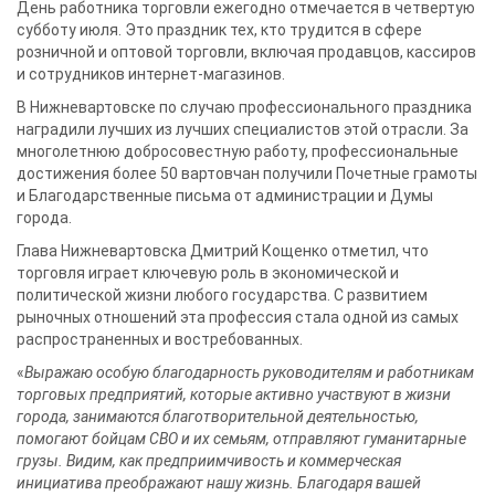
День работника торговли ежегодно отмечается в четвертую
В НИЖНЕВАРТОВСКЕ НАГРАДИЛИ
субботу июля. Это праздник тех, кто трудится в сфере
ЛУЧШИХ РАБОТНИКОВ ТОРГОВЛИ /
розничной и оптовой торговли, включая продавцов, кассиров
ФОТОРЕПОРТАЖ/
и сотрудников интернет-магазинов.
В Нижневартовске по случаю профессионального праздника
наградили лучших из лучших специалистов этой отрасли. За
многолетнюю добросовестную работу, профессиональные
достижения более 50 вартовчан получили Почетные грамоты
и Благодарственные письма от администрации и Думы
города.
Глава Нижневартовска Дмитрий Кощенко отметил, что
торговля играет ключевую роль в экономической и
политической жизни любого государства. С развитием
рыночных отношений эта профессия стала одной из самых
распространенных и востребованных.
«
Выражаю особую благодарность руководителям и работникам
торговых предприятий, которые активно участвуют в жизни
города, занимаются благотворительной деятельностью,
помогают бойцам СВО и их семьям, отправляют гуманитарные
грузы. Видим, как предприимчивость и коммерческая
инициатива преображают нашу жизнь. Благодаря вашей