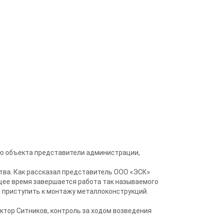
ию объекта представители администрации,
ва. Как рассказал представитель ООО «ЭСК»
ящее время завершается работа так называемого
 приступить к монтажу металлоконструкций.
тор Ситников, контроль за ходом возведения