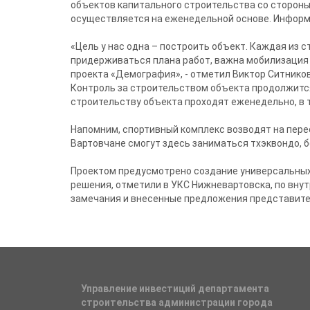
объектов капитального строительства со сторон
осуществляется на еженедельной основе. Информ
«Цель у нас одна – построить объект. Каждая из 
придерживаться плана работ, важна мобилизация 
проекта «Демография», - отметил Виктор Ситников
Контроль за строительством объекта продолжится
строительству объекта проходят еженедельно, в 
Напомним, спортивный комплекс возводят на пере
Вартовчане смогут здесь заниматься тхэквондо, б
Проектом предусмотрено создание универсальных
решения, отметили в УКС Нижневартовска, по вну
замечания и внесенные предложения представит
Управление инвестиций департамента
строительства администрации города