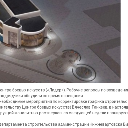
нтра боевых искусств («Лидер»). Рабочие вопросы по возведен
ВО ЦЕНТРА БОЕВЫХ ИСКУССТВ
 подрядчики обсудили во время совещания.
необходимые мероприятия по корректировке графика строительст
оительству Центра боевых искусств) Вячеслав Танкеев, в насто
трукций монолитных ростверков, со следующей недели планируют
 департамента строительства администрации Нижневартовска Вик