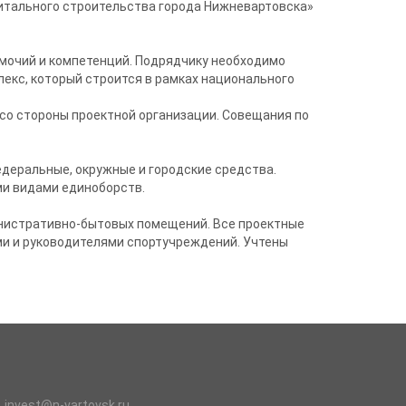
итального строительства города Нижневартовска»
омочий и компетенций. Подрядчику необходимо
лекс, который строится в рамках национального
со стороны проектной организации. Совещания по
едеральные, окружные и городские средства.
ми видами единоборств.
инистративно-бытовых помещений. Все проектные
ми и руководителями спортучреждений. Учтены
invest@n-vartovsk.ru