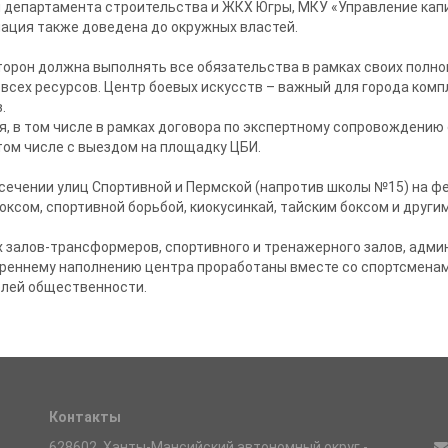
ы департамента строительства и ЖКХ Югры, МКУ «Управление кап
ация также доведена до окружных властей.
сторон должна выполнять все обязательства в рамках своих полн
всех ресурсов. Центр боевых искусств – важный для города комп
.
, в том числе в рамках договора по экспертному сопровождению 
том числе с выездом на площадку ЦБИ.
сечении улиц Спортивной и Пермской (напротив школы №15) на ф
оксом, спортивной борьбой, киокусинкай, тайским боксом и други
 залов-трансформеров, спортивного и тренажерного залов, адм
треннему наполнению центра проработаны вместе со спортсмена
елей общественности.
Контакты
628602, Ханты-Мансийский автономный округ -