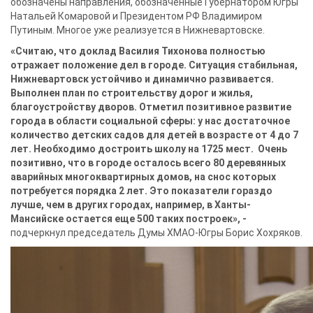
обозначены направления, обозначенные Губернатором Югры
Натальей Комаровой и Президентом РФ Владимиром
Путиным. Многое уже реализуется в Нижневартовске.
«Считаю, что доклад Василия Тихонова полностью
отражает положение дел в городе. Ситуация стабильная,
Нижневартовск устойчиво и динамично развивается.
Выполнен план по строительству дорог и жилья,
благоустройству дворов. Отметил позитивное развитие
города в области социальной сферы: у нас достаточное
количество детских садов для детей в возрасте от 4 до 7
лет. Необходимо достроить школу на 1725 мест. Очень
позитивно, что в городе осталось всего 80 деревянных
аварийных многоквартирных домов, на снос которых
потребуется порядка 2 лет. Это показатели гораздо
лучше, чем в других городах, например, в Ханты-
Мансийске остается еще 500 таких построек», -
подчеркнул председатель Думы ХМАО-Югры Борис Хохряков.