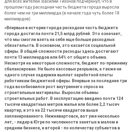
для всех жителей. Василий Тихонов подчеркнул, что в
прошлом году расходная часть бюджета города выросла
более чем на три миллиарда (в начале года чуть более 18
миллиардов).
«Впервые в истории города расходная часть бюджета
города достигла почти 21,5 млрд рублей. Это означает,
что мы смогли взять на себя еще больше расходных
обязательств. В основном, это касается социальной
сферы. В общей сложности расходы здесь достигают
почти 13 миллиардов или 64% от общего объема.
Несмотря на некоторые сложности, бюджет по-прежнему
сбалансирован. Не было кассовых разрывов, а также ни
одного случая задержки выплат заработной платы
работникам бюджетной сферы. Впервые за последние три
года возобновился рост внутреннего спроса на
строительные материалы. Выросли объемы
строительных работ. В эксплуатацию введено почти 124
тысячи квадратных метров жилья или более 2,2 тысяч
квартир, и это на 22 тысячи квадратов выше
запланированного. Нижневартовск, вот уже несколько
лет, - лидер в Югре по численности занятых в малом и
среднем бизнесе, и второй - по количеству субъектов в