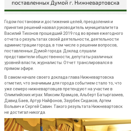
Годом постановки и достижения целей, преодоления и
ГЛАВА ГОРОДА ВАСИЛИЙ ТИХОНОВ
принятия решений назвал руководитель муниципалитета
ВЫСТУПИЛ С ЕЖЕГОДНЫМ ОТЧЕТОМ
Василий Тихонов прошедший 2019 год во время ежегодного
О СВОЕЙ ДЕЯТЕЛЬНОСТИ ЗА 2019
ГОД /ФОТО, ИНФОГРАФИКА/
отчета о результатах своей деятельности, деятельности
администрации города, в том числе о решении вопросов,
поставленных Думой города. Доклад слушали
представители общественности, депутаты различных
уровней власти, журналисты. Отчет транслировался в
прямом эфире.
В самом начале своего доклада глава Нижневартовска
отметил, что значимым для города событием стало то, что
уже семеро нижневартовцев претендуют на участие в
Олимпийских играх: Максим Храмцов, Альберт Батыргазиев,
Давид Баев, Артур Найфонов, Заурбек Сидаков, Артем
Вольвич и Сергей Савин. Такого результата Нижневартовск
не достигал никогда.